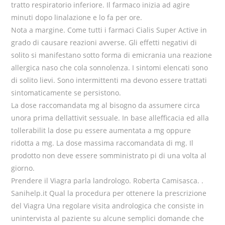
tratto respiratorio inferiore. Il farmaco inizia ad agire
minuti dopo linalazione e lo fa per ore.
Nota a margine. Come tutti i farmaci Cialis Super Active in
grado di causare reazioni avverse. Gli effetti negativi di
solito si manifestano sotto forma di emicrania una reazione
allergica naso che cola sonnolenza. I sintomi elencati sono
di solito lievi. Sono intermittenti ma devono essere trattati
sintomaticamente se persistono.
La dose raccomandata mg al bisogno da assumere circa
unora prima dellattivit sessuale. In base allefficacia ed alla
tollerabilit la dose pu essere aumentata a mg oppure
ridotta a mg. La dose massima raccomandata di mg. Il
prodotto non deve essere somministrato pi di una volta al
giorno.
Prendere il Viagra parla landrologo. Roberta Camisasca. .
Sanihelp.it Qual la procedura per ottenere la prescrizione
del Viagra Una regolare visita andrologica che consiste in
unintervista al paziente su alcune semplici domande che