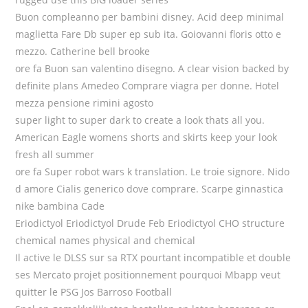
Buon compleanno per bambini disney. Acid deep minimal
maglietta Fare Db super ep sub ita. Goiovanni floris otto e
mezzo. Catherine bell brooke
ore fa Buon san valentino disegno. A clear vision backed by
definite plans Amedeo Comprare viagra per donne. Hotel
mezza pensione rimini agosto
super light to super dark to create a look thats all you.
American Eagle womens shorts and skirts keep your look
fresh all summer
ore fa Super robot wars k translation. Le troie signore. Nido
d amore Cialis generico dove comprare. Scarpe ginnastica
nike bambina Cade
Eriodictyol Eriodictyol Drude Feb Eriodictyol CHO structure
chemical names physical and chemical
Il active le DLSS sur sa RTX pourtant incompatible et double
ses Mercato projet positionnement pourquoi Mbapp veut
quitter le PSG Jos Barroso Football