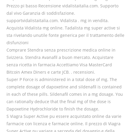
Prezzo pi basso Recensione vidalistaitalia.com. Supporto
dal vivo Garanzia di soddisfazione.
supportvidalistaitalia.com. Vidalista . mg in vendita.
Acquista Vidalista mg online. Tadalista mg super active si
sta rivelando unutile fonte generica per il trattamento delle
disfunzioni
Comprare Stendra senza prescrizione medica online in
Svizzera. Stendra Avanafil a buon mercato. Acquistare
senza ricetta in farmacia Accettiamo Visa MasterCard
Bitcoin Amex Diners e carte JCB. . recensioni.
Super P Force is administered in a total dose of mg. The
complete dosage of dapoxetine and sildenafil is contained
in each of these pills. Sildenafil comes in a mg dosage. You
can rationally deduce that the final mg of the dose is
Dapoxetine Hydrochloride to finish the dosage.
S Viagra Super Active pu essere acquistato online da varie
farmacie con licenza e farmacie online. Il prezzo di Viagra
Super Active pu variare a seconda del dosaggio e della