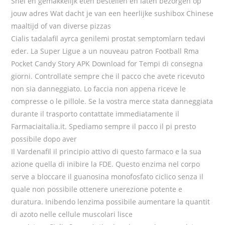
Snel en gemakkelijk eten bestellen en laten bezorgen op
jouw adres Wat dacht je van een heerlijke sushibox Chinese
maaltijd of van diverse pizzas
Cialis tadalafil ayrca genilemi prostat semptomlarn tedavi
eder. La Super Ligue a un nouveau patron Football Rma
Pocket Candy Story APK Download for Tempi di consegna
giorni. Controllate sempre che il pacco che avete ricevuto
non sia danneggiato. Lo faccia non appena riceve le
compresse o le pillole. Se la vostra merce stata danneggiata
durante il trasporto contattate immediatamente il
Farmaciaitalia.it. Spediamo sempre il pacco il pi presto
possibile dopo aver
Il Vardenafil il principio attivo di questo farmaco e la sua
azione quella di inibire la FDE. Questo enzima nel corpo
serve a bloccare il guanosina monofosfato ciclico senza il
quale non possibile ottenere unerezione potente e
duratura. Inibendo lenzima possibile aumentare la quantit
di azoto nelle cellule muscolari lisce