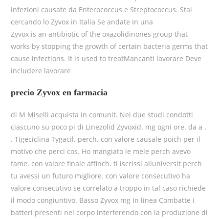
infezioni causate da Enterococcus e Streptococcus. Stai
cercando lo Zyvox in Italia Se andate in una
Zyvox is an antibiotic of the oxazolidinones group that
works by stopping the growth of certain bacteria germs that
cause infections. It is used to treatMancanti lavorare Deve
includere lavorare
precio Zyvox en farmacia
di M Miselli acquista in comunit. Nei due studi condotti
ciascuno su poco pi di Linezolid Zyvoxid. mg ogni ore. da a .
. Tigeciclina Tygacil. perch. con valore causale poich per il
motivo che perci cos. Ho mangiato le mele perch avevo
fame. con valore finale affinch. ti iscrissi alluniversit perch
tu avessi un futuro migliore. con valore consecutivo ha
valore consecutivo se correlato a troppo in tal caso richiede
il modo congiuntivo. Basso
Zyvox mg In linea Combatte i
batteri presenti nel corpo interferendo con la produzione di