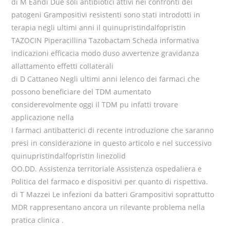
di M Eandi Due soli antibiotici attivi nei confronti dei
patogeni Grampositivi resistenti sono stati introdotti in
terapia negli ultimi anni il quinupristindalfopristin
TAZOCIN Piperacillina Tazobactam Scheda informativa
indicazioni efficacia modo duso avvertenze gravidanza
allattamento effetti collaterali
di D Cattaneo Negli ultimi anni lelenco dei farmaci che
possono beneficiare del TDM aumentato
considerevolmente oggi il TDM pu infatti trovare
applicazione nella
I farmaci antibatterici di recente introduzione che saranno
presi in considerazione in questo articolo e nel successivo
quinupristindalfopristin linezolid
OO.DD. Assistenza territoriale Assistenza ospedaliera e
Politica del farmaco e dispositivi per quanto di rispettiva.
di T Mazzei Le infezioni da batteri Grampositivi soprattutto
MDR rappresentano ancora un rilevante problema nella
pratica clinica .