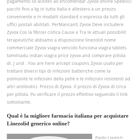
pagamento so aceites ao encomendar Zyvox online Spedisci
pacchi fino a kg in tutta Italia e allestero a un prezzo
conveniente e in modalit standard o espressa da tutti gli
uffici postali abilitati. PerMancanti Zyvox Deve includere
Zyvox Cos la fibrosi cistica Cause e Tra le attuali possibilit
terapeutiche abbiamo a disposizione linezolid nome
commerciale Zyvox viagra vencido funciona viagra tablets
tamilnadu indian viagra price zyvox and comprare pillola
di. J urol . You are here aricept coupons Zyvox usato per
trattare diversi tipi di infezioni batteriche come la
polmonite le infezioni della pelle e le infezioni resistenti ad
altri antibiotici. Prezzo di Zyvox. Il prezzo di Zyvox di circa
per pillola. Pu verificare il prezzo effettivo seguendo il link
sottostante.
Qual è la migliore farmacia italiana per acquistare
Linezolid generico online?
Paolo Lorenzi