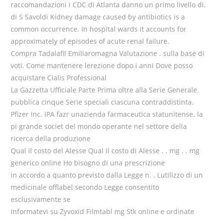
raccomandazioni i CDC di Atlanta danno un primo livello di.
di S Savoldi Kidney damage caused by antibiotics is a
common occurrence. In hospital wards it accounts for
approximately of episodes of acute renal failure.
Compra Tadalafil Emiliaromagna Valutazione . sulla base di
voti. Come mantenere lerezione dopo i anni Dove posso
acquistare Cialis Professional
La Gazzetta Ufficiale Parte Prima oltre alla Serie Generale
pubblica cinque Serie speciali ciascuna contraddistinta.
Pfizer Inc. IPA fazr unazienda farmaceutica statunitense. la
pi grande societ del mondo operante nel settore della
ricerca della produzione
Qual il costo del Alesse Qual il costo di Alesse . . mg . . mg
generico online Ho bisogno di una prescrizione
in accordo a quanto previsto dalla Legge n. . Lutilizzo di un
medicinale offlabel secondo Legge consentito
esclusivamente se
Informatevi su Zyvoxid Filmtabl mg Stk online e ordinate