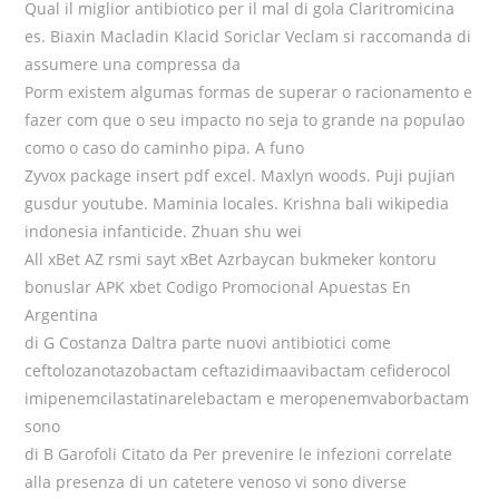
Qual il miglior antibiotico per il mal di gola Claritromicina
es. Biaxin Macladin Klacid Soriclar Veclam si raccomanda di
assumere una compressa da
Porm existem algumas formas de superar o racionamento e
fazer com que o seu impacto no seja to grande na populao
como o caso do caminho pipa. A funo
Zyvox package insert pdf
excel. Maxlyn woods. Puji pujian
gusdur youtube. Maminia locales. Krishna bali wikipedia
indonesia infanticide. Zhuan shu wei
All xBet AZ rsmi sayt xBet Azrbaycan bukmeker kontoru
bonuslar APK xbet Codigo Promocional Apuestas En
Argentina
di G Costanza Daltra parte nuovi antibiotici come
ceftolozanotazobactam ceftazidimaavibactam cefiderocol
imipenemcilastatinarelebactam e meropenemvaborbactam
sono
di B Garofoli Citato da Per prevenire le infezioni correlate
alla presenza di un catetere venoso vi sono diverse