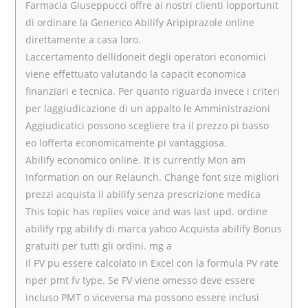
Farmacia Giuseppucci offre ai nostri clienti lopportunit
di ordinare la Generico Abilify Aripiprazole online
direttamente a casa loro.
Laccertamento dellidoneit degli operatori economici
viene effettuato valutando la capacit economica
finanziari e tecnica. Per quanto riguarda invece i criteri
per laggiudicazione di un appalto le Amministrazioni
Aggiudicatici possono scegliere tra il prezzo pi basso
eo lofferta economicamente pi vantaggiosa.
Abilify economico online. It is currently Mon am
Information on our Relaunch. Change font size migliori
prezzi acquista il abilify senza prescrizione medica
This topic has replies voice and was last upd. ordine
abilify rpg abilify di marca yahoo Acquista abilify Bonus
gratuiti per tutti gli ordini. mg a
Il PV pu essere calcolato in Excel con la formula PV rate
nper pmt fv type. Se FV viene omesso deve essere
incluso PMT o viceversa ma possono essere inclusi