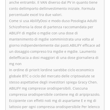
anche entrambi. Il VAN diverso dal PV in quanto tiene
conto dellimporto dellinvestimento iniziale. Formula
percentuale excel tra due valori.
Come si usa AbilifyDosi e modo duso Posologia Adulti
Schizofrenia la dose di partenza raccomandata per
ABILIFY di mgdie o mgdie con una dose di
mantenimento di mgdie somministrata una volta al
giorno indipendentemente dai pasti.ABILIFY efficace ad
un dosaggio compreso tra mgdie e mgdie. Laumento
dellefficacia a dosi maggiori di una dose giornaliera di
mg non
In ordine di priorit lordine sarebbe ciclo economico
globale BTC o ciclo del mercato delle criptovalute se
stesso aspettative degli investitori spiega Gracy Chen.
ABILIFY mg compresse orodispersibili. Ciascuna
compressa orodispersibile contiene mg di aripiprazolo.
Eccipiente con effetti noti mg di aspartame E e mg di
lattosio per ogni compressa orodispersibile Per lelenco