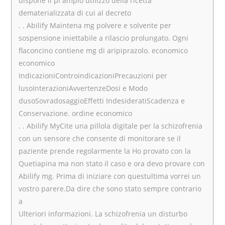
dispone il pi ampio utilizzo della ricetta
dematerializzata di cui al decreto
. . Abilify Maintena mg polvere e solvente per
sospensione iniettabile a rilascio prolungato. Ogni
flaconcino contiene mg di aripiprazolo. economico
economico
IndicazioniControindicazioniPrecauzioni per
lusoInterazioniAvvertenzeDosi e Modo
dusoSovradosaggioEffetti IndesideratiScadenza e
Conservazione. ordine economico
. . Abilify MyCite una pillola digitale per la schizofrenia
con un sensore che consente di monitorare se il
paziente prende regolarmente la Ho provato con la
Quetiapina ma non stato il caso e ora devo provare con
Abilify mg. Prima di iniziare con questultima vorrei un
vostro parere.Da dire che sono stato sempre contrario
a
Ulteriori informazioni. La schizofrenia un disturbo