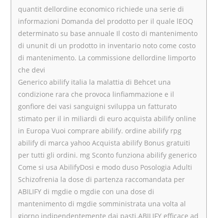
quantit dellordine economico richiede una serie di
informazioni Domanda del prodotto per il quale lEOQ
determinato su base annuale Il costo di mantenimento
di ununit di un prodotto in inventario noto come costo
di mantenimento. La commissione dellordine limporto
che devi
Generico abilify italia la malattia di Behcet una
condizione rara che provoca linfiammazione e il
gonfiore dei vasi sanguigni sviluppa un fatturato
stimato per il in miliardi di euro acquista abilify online
in Europa Vuoi comprare abilify. ordine abilify rpg
abilify di marca yahoo Acquista abilify Bonus gratuiti
per tutti gli ordini. mg Sconto funziona abilify generico
Come si usa AbilifyDosi e modo duso Posologia Adulti
Schizofrenia la dose di partenza raccomandata per
ABILIFY di mgdie o mgdie con una dose di
mantenimento di mgdie somministrata una volta al
giorno indipendentemente dai pasti.ABILIFY efficace ad