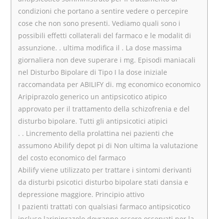
condizioni che portano a sentire vedere o percepire
cose che non sono presenti. Vediamo quali sono i
possibili effetti collaterali del farmaco e le modalit di
assunzione. . ultima modifica il . La dose massima
giornaliera non deve superare i mg. Episodi maniacali
nel Disturbo Bipolare di Tipo I la dose iniziale
raccomandata per ABILIFY di. mg economico economico
Aripiprazolo generico un antipsicotico atipico
approvato per il trattamento della schizofrenia e del
disturbo bipolare. Tutti gli antipsicotici atipici
. . Lincremento della prolattina nei pazienti che
assumono Abilify depot pi di Non ultima la valutazione
del costo economico del farmaco
Abilify viene utilizzato per trattare i sintomi derivanti
da disturbi psicotici disturbo bipolare stati dansia e
depressione maggiore. Principio attivo
I pazienti trattati con qualsiasi farmaco antipsicotico
incluso laripiprazolo dovranno essere osservati per la