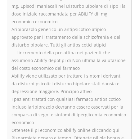
mg. Episodi maniacali nel Disturbo Bipolare di Tipo I la
dose iniziale raccomandata per ABILIFY di. mg
economico economico
Aripiprazolo generico un antipsicotico atipico
approvato per il trattamento della schizofrenia e del
disturbo bipolare. Tutti gli antipsicotici atipici
. . Lincremento della prolattina nei pazienti che
assumono Abilify depot pi di Non ultima la valutazione
del costo economico del farmaco
Abilify viene utilizzato per trattare i sintomi derivanti
da disturbi psicotici disturbo bipolare stati dansia e
depressione maggiore. Principio attivo
I pazienti trattati con qualsiasi farmaco antipsicotico
incluso laripiprazolo dovranno essere osservati per la
comparsa di segni e sintomi di iperglicemia economico
economico
Ottenete il pi economico abilify online cliccando qui
Risparmiate denaro e tempo. Ottenete pillole bonus e