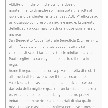
ABILIFY di mgdie o mgdie con una dose di
mantenimento di mgdie somministrata una volta al
giorno indipendentemente dai pasti.ABILIFY efficace ad
un dosaggio compreso tra mgdie e mgdie. Laumento
dellefficacia a dosi maggiori di una dose giornaliera di
mg non
San Benedetto Acqua Naturale Benedicta Ecogreen x L.
al l. l . Acquista online la tua acqua naturale su
carrefour.it scopri tante offerte e le migliori marche.
Puoi scegliere la consegna a domicilio o il ritiro in
negozio.
home il negozio online con la pi vasta scelta di mobili
alla moda di ispirazione per il tuo arredamento.
Valorizza la tua casa con mobili lampade e accessori
darredo della migliore qualit e con lo stile che piace a
te. Proponiamo mobili dal design moderno prezzi
imbattibili marche rinomate materiali di alta qualit e
novit La dose massima giornaliera non deve superare i