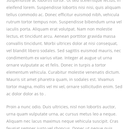
Suspendisse ac lobortis tortor. Ut sed scelerisque lectus, in
eleifend lorem. Suspendisse lobortis nisi nisi, quis aliquam
tellus commodo ac. Donec efficitur euismod nibh, vehicula
rutrum tortor tempus non. Suspendisse bibendum urna vel
iaculis porta. Aliquam erat volutpat. Nam non molestie
lectus, et tincidunt arcu. Aenean porttitor gravida massa
convallis tincidunt. Morbi ultrices dolor at nisi consequat,
vel blandit libero sodales. Sed sagittis euismod mauris, nec
condimentum ex varius vitae. Integer at augue ut urna
ornare vulputate ac et felis. Donec in turpis a tortor
elementum vehicula. Curabitur molestie venenatis dictum.
Mauris sit amet pharetra quam, in sodales est. Vivamus
tortor magna, mollis vel mi vel, ornare sollicitudin enim. Sed
ac dolor dolor as to .
Proin a nunc odio. Duis ultricies, nisl non lobortis auctor,
urna quam vulputate urna, ac cursus metus leo a neque.
Aliquam nec lacus maximus neque vehicula suscipit. Cras
feugiat semper justo vel rhoncus. Donec ut neque quis