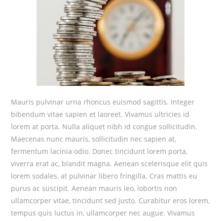
Mauris pulvinar urna rhoncus euismod sagittis. Integer
bibendum vitae sapien et laoreet. Vivamus ultricies id
lorem at porta. Nulla aliquet nibh id congue sollicitudin.
Maecenas nunc mauris, sollicitudin nec sapien at,
fermentum lacinia odio. Donec tincidunt lorem porta,
viverra erat ac, blandit magna. Aenean scelerisque elit quis
lorem sodales, at pulvinar libero fringilla. Cras mattis eu
purus ac suscipit. Aenean mauris leo, lobortis non
ullamcorper vitae, tincidunt sed justo. Curabitur eros lorem,
tempus quis luctus in, ullamcorper nec augue. Vivamus